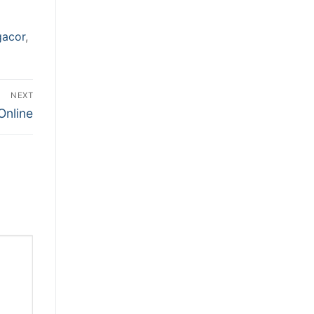
gacor
,
NEXT
Online