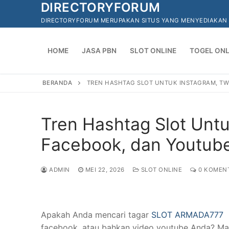
DIRECTORYFORUM
Lompat
ke
DIRECTORYFORUM MERUPAKAN SITUS YANG MENYEDIAKAN SU
konten
HOME
JASA PBN
SLOT ONLINE
TOGEL ONL
BERANDA
TREN HASHTAG SLOT UNTUK INSTAGRAM, TW
Tren Hashtag Slot Untu
Facebook, dan Youtub
ADMIN
MEI 22, 2026
SLOT ONLINE
0 KOMEN
Apakah Anda mencari tagar
SLOT ARMADA777
u
facebook, atau bahkan video youtube Anda? Maka