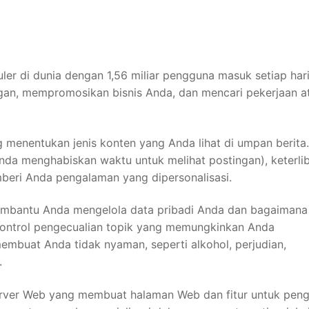
uler di dunia dengan 1,56 miliar pengguna masuk setiap hari.
gan, mempromosikan bisnis Anda, dan mencari pekerjaan a
g menentukan jenis konten yang Anda lihat di umpan berita. 
a menghabiskan waktu untuk melihat postingan), keterlib
beri Anda pengalaman yang dipersonalisasi.
membantu Anda mengelola data pribadi Anda dan bagaimana 
kontrol pengecualian topik yang memungkinkan Anda
mbuat Anda tidak nyaman, seperti alkohol, perjudian,
.
 server Web yang membuat halaman Web dan fitur untuk pen