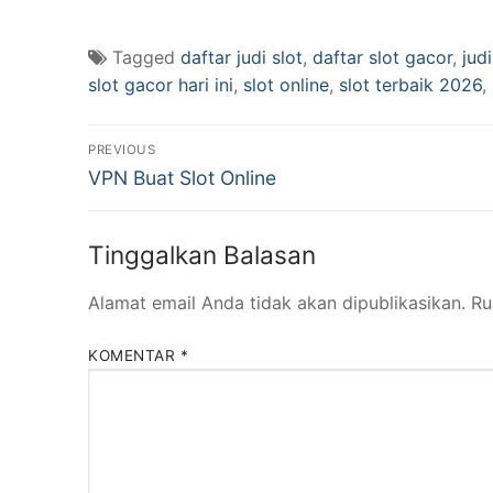
Tagged
daftar judi slot
,
daftar slot gacor
,
judi
slot gacor hari ini
,
slot online
,
slot terbaik 2026
,
Navigasi
PREVIOUS
Previous
pos
VPN Buat Slot Online
post:
Tinggalkan Balasan
Alamat email Anda tidak akan dipublikasikan.
Ru
KOMENTAR
*