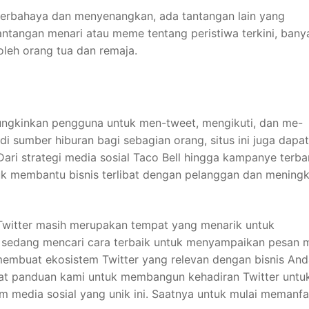
berbahaya dan menyenangkan, ada tantangan lain yang
ntangan menari atau meme tentang peristiwa terkini, bany
oleh orang tua dan remaja.
ungkinkan pengguna untuk men-tweet, mengikuti, dan me-
di sumber hiburan bagi sebagian orang, situs ini juga dapat
Dari strategi media sosial Taco Bell hingga kampanye terba
tuk membantu bisnis terlibat dengan pelanggan dan mening
 Twitter masih merupakan tempat yang menarik untuk
 sedang mencari cara terbaik untuk menyampaikan pesan 
membuat ekosistem Twitter yang relevan dengan bisnis And
hat panduan kami untuk membangun kehadiran Twitter untu
orm media sosial yang unik ini. Saatnya untuk mulai memanf