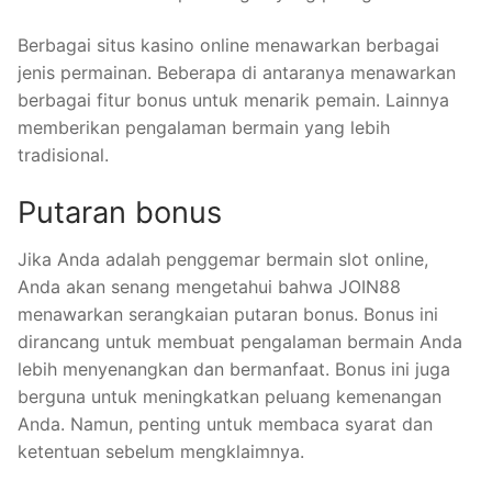
Berbagai situs kasino online menawarkan berbagai
jenis permainan. Beberapa di antaranya menawarkan
berbagai fitur bonus untuk menarik pemain. Lainnya
memberikan pengalaman bermain yang lebih
tradisional.
Putaran bonus
Jika Anda adalah penggemar bermain slot online,
Anda akan senang mengetahui bahwa JOIN88
menawarkan serangkaian putaran bonus. Bonus ini
dirancang untuk membuat pengalaman bermain Anda
lebih menyenangkan dan bermanfaat. Bonus ini juga
berguna untuk meningkatkan peluang kemenangan
Anda. Namun, penting untuk membaca syarat dan
ketentuan sebelum mengklaimnya.