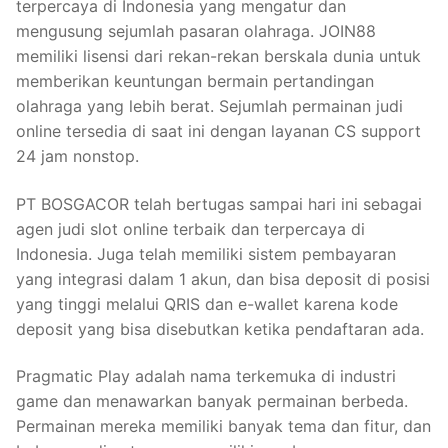
terpercaya di Indonesia yang mengatur dan
mengusung sejumlah pasaran olahraga. JOIN88
memiliki lisensi dari rekan-rekan berskala dunia untuk
memberikan keuntungan bermain pertandingan
olahraga yang lebih berat. Sejumlah permainan judi
online tersedia di saat ini dengan layanan CS support
24 jam nonstop.
PT BOSGACOR telah bertugas sampai hari ini sebagai
agen judi slot online terbaik dan terpercaya di
Indonesia. Juga telah memiliki sistem pembayaran
yang integrasi dalam 1 akun, dan bisa deposit di posisi
yang tinggi melalui QRIS dan e-wallet karena kode
deposit yang bisa disebutkan ketika pendaftaran ada.
Pragmatic Play adalah nama terkemuka di industri
game dan menawarkan banyak permainan berbeda.
Permainan mereka memiliki banyak tema dan fitur, dan