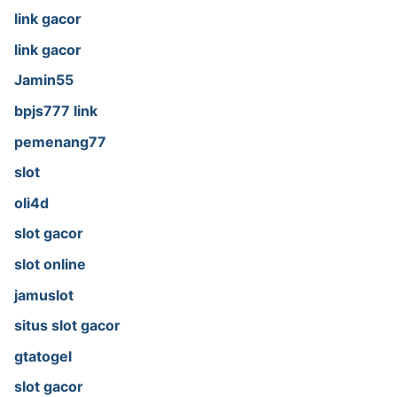
link gacor
link gacor
Jamin55
bpjs777 link
pemenang77
slot
oli4d
slot gacor
slot online
jamuslot
situs slot gacor
gtatogel
slot gacor