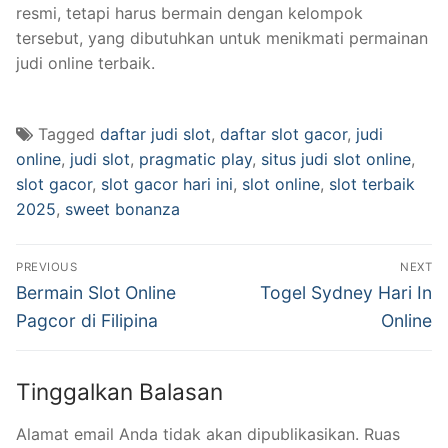
resmi, tetapi harus bermain dengan kelompok
tersebut, yang dibutuhkan untuk menikmati permainan
judi online terbaik.
Tagged
daftar judi slot
,
daftar slot gacor
,
judi
online
,
judi slot
,
pragmatic play
,
situs judi slot online
,
slot gacor
,
slot gacor hari ini
,
slot online
,
slot terbaik
2025
,
sweet bonanza
Navigasi
PREVIOUS
NEXT
pos
Previous
Next
Bermain Slot Online
Togel Sydney Hari In
post:
post:
Pagcor di Filipina
Online
Tinggalkan Balasan
Alamat email Anda tidak akan dipublikasikan.
Ruas