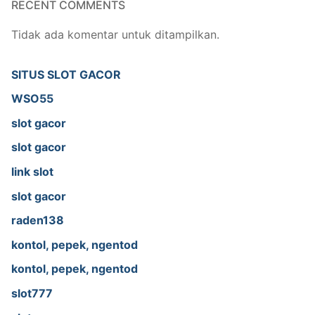
RECENT COMMENTS
Tidak ada komentar untuk ditampilkan.
SITUS SLOT GACOR
WSO55
slot gacor
slot gacor
link slot
slot gacor
raden138
kontol, pepek, ngentod
kontol, pepek, ngentod
slot777