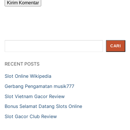
Cari
CARI
RECENT POSTS
Slot Online Wikipedia
Gerbang Pengamatan musik777
Slot Vietnam Gacor Review
Bonus Selamat Datang Slots Online
Slot Gacor Club Review