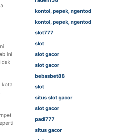
raden138
ga
kontol, pepek, ngentod
kontol, pepek, ngentod
slot777
slot
ni
b ini
slot gacor
tidak
slot gacor
bebasbet88
 kota
slot
.
situs slot gacor
slot gacor
ompet
padi777
eperti
situs gacor