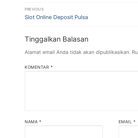
Navigasi
PREVIOUS
Previous
pos
Slot Online Deposit Pulsa
post:
Tinggalkan Balasan
Alamat email Anda tidak akan dipublikasikan.
Ru
KOMENTAR
*
NAMA
*
EMAIL
*