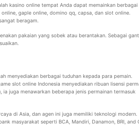
alah kasino online tempat Anda dapat memainkan berbagai
online, gaple online, domino qq, capsa, dan slot online.
 sangat beragam.
enakan pakaian yang sobek atau berantakan. Sebagai gant
suaikan.
telah menyediakan berbagai tuduhan kepada para pemain.
me slot online Indonesia menyediakan ribuan lisensi perm
u, ia juga menawarkan beberapa jenis permainan termasuk
caya di Asia, dan agen ini juga memiliki teknologi modern.
bank masyarakat seperti BCA, Mandiri, Danamon, BRI, and