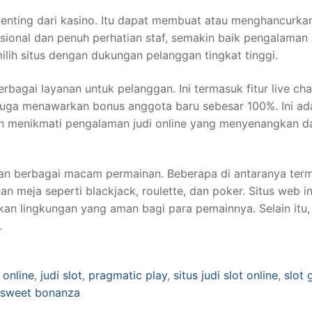
penting dari kasino. Itu dapat membuat atau menghancurka
onal dan penuh perhatian staf, semakin baik pengalaman
lih situs dengan dukungan pelanggan tingkat tinggi.
agai layanan untuk pelanggan. Ini termasuk fitur live cha
ni juga menawarkan bonus anggota baru sebesar 100%. Ini ad
gin menikmati pengalaman judi online yang menyenangkan d
rkan berbagai macam permainan. Beberapa di antaranya ter
nan meja seperti blackjack, roulette, dan poker. Situs web in
n lingkungan yang aman bagi para pemainnya. Selain itu, 
.
 online
,
judi slot
,
pragmatic play
,
situs judi slot online
,
slot 
sweet bonanza