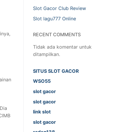
Slot Gacor Club Review
Slot lagu777 Online
inya,
RECENT COMMENTS
Tidak ada komentar untuk
ditampilkan.
SITUS SLOT GACOR
ainan
WSO55
slot gacor
slot gacor
 Dia
link slot
 CIMB
slot gacor