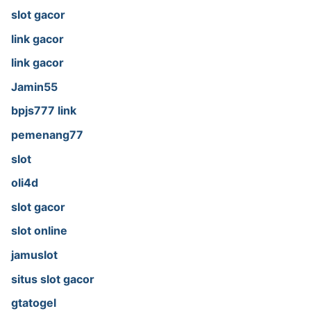
slot gacor
link gacor
link gacor
Jamin55
bpjs777 link
pemenang77
slot
oli4d
slot gacor
slot online
jamuslot
situs slot gacor
gtatogel