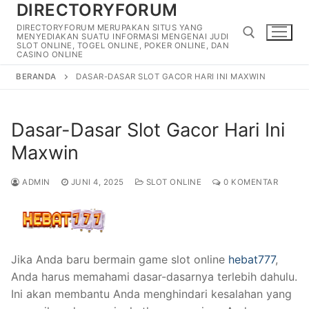
DIRECTORYFORUM
Lompat
ke
DIRECTORYFORUM MERUPAKAN SITUS YANG
MENYEDIAKAN SUATU INFORMASI MENGENAI JUDI
konten
SLOT ONLINE, TOGEL ONLINE, POKER ONLINE, DAN
CASINO ONLINE
BERANDA
DASAR-DASAR SLOT GACOR HARI INI MAXWIN
Cari:
Dasar-Dasar Slot Gacor Hari Ini
Maxwin
ADMIN
JUNI 4, 2025
SLOT ONLINE
0 KOMENTAR
Jika Anda baru bermain game slot online
hebat777
,
Anda harus memahami dasar-dasarnya terlebih dahulu.
Ini akan membantu Anda menghindari kesalahan yang