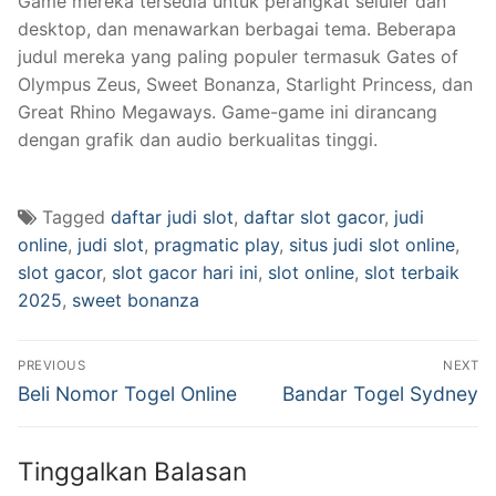
Game mereka tersedia untuk perangkat seluler dan
desktop, dan menawarkan berbagai tema. Beberapa
judul mereka yang paling populer termasuk Gates of
Olympus Zeus, Sweet Bonanza, Starlight Princess, dan
Great Rhino Megaways. Game-game ini dirancang
dengan grafik dan audio berkualitas tinggi.
Tagged
daftar judi slot
,
daftar slot gacor
,
judi
online
,
judi slot
,
pragmatic play
,
situs judi slot online
,
slot gacor
,
slot gacor hari ini
,
slot online
,
slot terbaik
2025
,
sweet bonanza
Navigasi
PREVIOUS
NEXT
pos
Previous
Next
Beli Nomor Togel Online
Bandar Togel Sydney
post:
post:
Tinggalkan Balasan