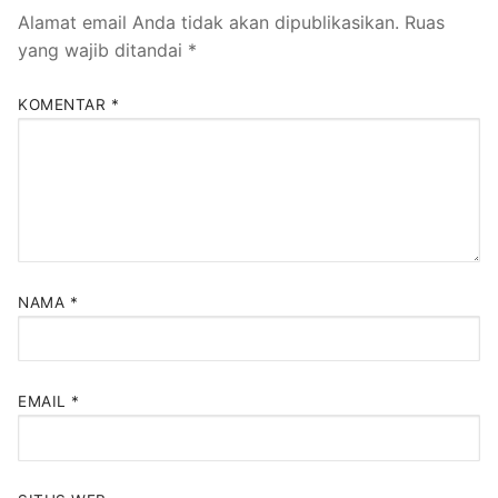
Alamat email Anda tidak akan dipublikasikan.
Ruas
yang wajib ditandai
*
KOMENTAR
*
NAMA
*
EMAIL
*