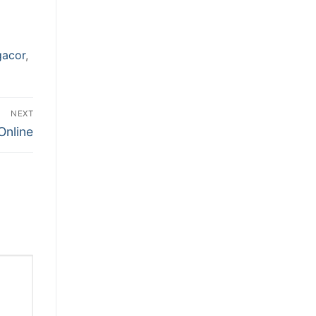
gacor
,
NEXT
Online