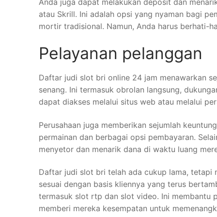
Anda juga dapat melakukan deposit dan menarik
atau Skrill. Ini adalah opsi yang nyaman bagi 
mortir tradisional. Namun, Anda harus berhati-h
Pelayanan pelanggan
Daftar judi slot bri online 24 jam menawarkan 
senang. Ini termasuk obrolan langsung, dukungan
dapat diakses melalui situs web atau melalui per
Perusahaan juga memberikan sejumlah keuntung
permainan dan berbagai opsi pembayaran. Selai
menyetor dan menarik dana di waktu luang mer
Daftar judi slot bri telah ada cukup lama, tet
sesuai dengan basis kliennya yang terus berta
termasuk slot rtp dan slot video. Ini membant
memberi mereka kesempatan untuk memenangkan b