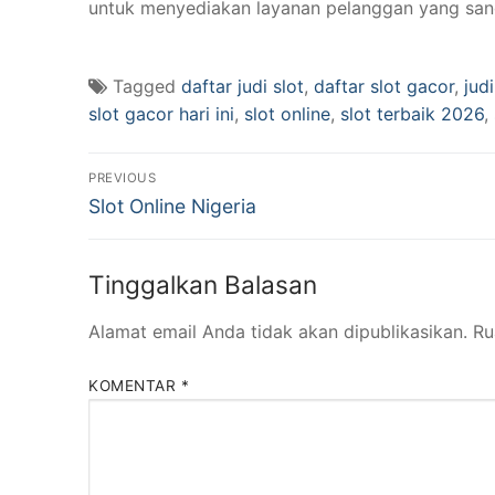
untuk menyediakan layanan pelanggan yang sang
Tagged
daftar judi slot
,
daftar slot gacor
,
judi
slot gacor hari ini
,
slot online
,
slot terbaik 2026
,
Navigasi
PREVIOUS
Previous
pos
Slot Online Nigeria
post:
Tinggalkan Balasan
Alamat email Anda tidak akan dipublikasikan.
Ru
KOMENTAR
*