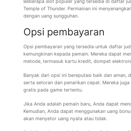
Beberapa slot populer yang tersedia di daftar j
Temple of Thunder. Permainan ini menyenangkan
dengan uang sungguhan.
Opsi pembayaran
Opsi pembayaran yang tersedia untuk daftar jud
kemungkinan kepada pemain. Mereka dapat mem
metode, termasuk kartu kredit, dompet elektroni
Banyak dari opsi ini bereputasi baik dan aman
serta setoran dan penarikan cepat. Mereka jug
gratis pada game tertentu.
Jika Anda adalah pemain baru, Anda dapat menda
Kemudian, Anda dapat menggunakan uang bonu
akan menyetor uang nyata atau tidak.