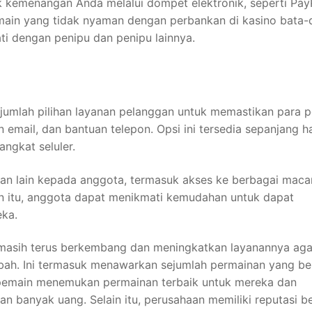
 kemenangan Anda melalui dompet elektronik, seperti Pay
pemain yang tidak nyaman dengan perbankan di kasino bata-
ati dengan penipu dan penipu lainnya.
sejumlah pilihan layanan pelanggan untuk memastikan para 
 email, dan bantuan telepon. Opsi ini tersedia sepanjang h
angkat seluler.
an lain kepada anggota, termasuk akses ke berbagai mac
n itu, anggota dapat menikmati kemudahan untuk dapat
eka.
api masih terus berkembang dan meningkatkan layanannya aga
mbah. Ini termasuk menawarkan sejumlah permainan yang be
u pemain menemukan permainan terbaik untuk mereka dan
anyak uang. Selain itu, perusahaan memiliki reputasi b