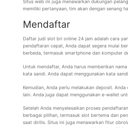
Situs web ini juga menawarkan dukungan pelangg
memiliki pertanyaan, tim akan dengan senang h
Mendaftar
Daftar judi slot bri online 24 jam adalah cara 
pendaftaran cepat, Anda dapat segera mulai ber
berbeda, termasuk smartphone dan komputer d
Untuk mendaftar, Anda harus memberikan nama d
kata sandi. Anda dapat menggunakan kata sandi 
Kemudian, Anda perlu melakukan deposit. Anda
lain. Anda juga dapat menggunakan e-wallet u
Setelah Anda menyelesaikan proses pendaftaran
berbagai pilihan, termasuk slot bertema dan p
saat dirilis. Situs ini juga menawarkan fitur o