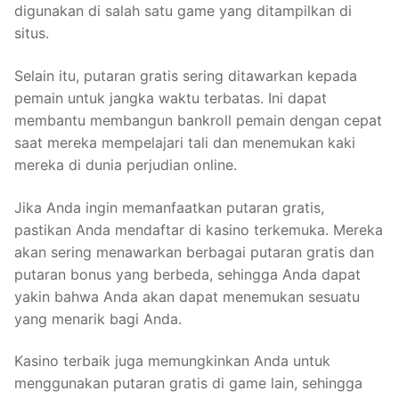
digunakan di salah satu game yang ditampilkan di
situs.
Selain itu, putaran gratis sering ditawarkan kepada
pemain untuk jangka waktu terbatas. Ini dapat
membantu membangun bankroll pemain dengan cepat
saat mereka mempelajari tali dan menemukan kaki
mereka di dunia perjudian online.
Jika Anda ingin memanfaatkan putaran gratis,
pastikan Anda mendaftar di kasino terkemuka. Mereka
akan sering menawarkan berbagai putaran gratis dan
putaran bonus yang berbeda, sehingga Anda dapat
yakin bahwa Anda akan dapat menemukan sesuatu
yang menarik bagi Anda.
Kasino terbaik juga memungkinkan Anda untuk
menggunakan putaran gratis di game lain, sehingga