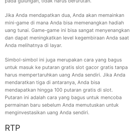
pada gulungan, tidak harus berurutan.
Jika Anda mendapatkan dua, Anda akan memainkan
mini-game di mana Anda bisa memenangkan hadiah
uang tunai. Game-game ini bisa sangat menyenangkan
dan dapat meningkatkan level kegembiraan Anda saat
Anda melihatnya di layar.
Simbol-simbol ini juga merupakan cara yang bagus
untuk masuk ke putaran gratis slot gacor gratis tanpa
harus mempertaruhkan uang Anda sendiri. Jika Anda
mendaratkan tiga di antaranya, Anda bisa
mendapatkan hingga 100 putaran gratis di slot.
Putaran ini adalah cara yang bagus untuk mencoba
permainan baru sebelum Anda memutuskan untuk
menginvestasikan uang Anda sendiri.
RTP