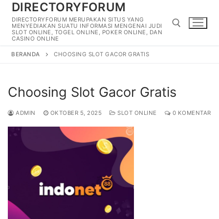
DIRECTORYFORUM
Lompat
ke
DIRECTORYFORUM MERUPAKAN SITUS YANG
MENYEDIAKAN SUATU INFORMASI MENGENAI JUDI
konten
SLOT ONLINE, TOGEL ONLINE, POKER ONLINE, DAN
CASINO ONLINE
BERANDA
CHOOSING SLOT GACOR GRATIS
Cari:
Choosing Slot Gacor Gratis
ADMIN
OKTOBER 5, 2025
SLOT ONLINE
0 KOMENTAR