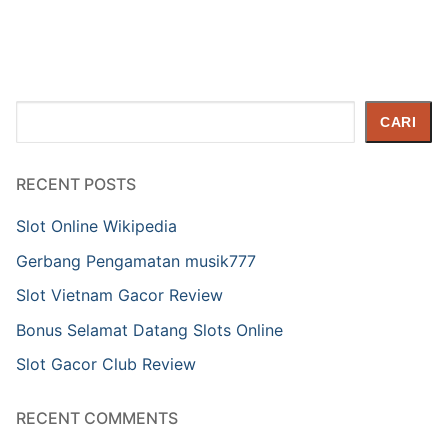
Cari
CARI
RECENT POSTS
Slot Online Wikipedia
Gerbang Pengamatan musik777
Slot Vietnam Gacor Review
Bonus Selamat Datang Slots Online
Slot Gacor Club Review
RECENT COMMENTS