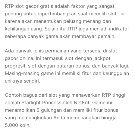
RTP slot gacor gratis adalah faktor yang sangat
penting untuk dipertimbangkan saat memilih slot. Ini
karena akan menentukan peluang menang dan
kehilangan uang. Selain itu, RTP juga menjadi indikator
seberapa banyak game akan membayar pemain.
Ada banyak jenis permainan yang tersedia di slot
gacor online. Ini termasuk slot dengan jackpot
progresif, slot dengan putaran bonus, dan banyak lagi.
Masing-masing game ini memiliki fitur dan keunggulan
uniknya sendiri.
Contoh bagus dari slot yang menawarkan RTP tinggi
adalah Starlight Princess oleh NetEnt. Game ini
menampilkan 5 gulungan dan memiliki fitur bonus
yang memungkinkan Anda memenangkan hingga
5.000 koin.