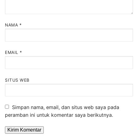
NAMA
*
EMAIL
*
SITUS WEB
Simpan nama, email, dan situs web saya pada
peramban ini untuk komentar saya berikutnya.