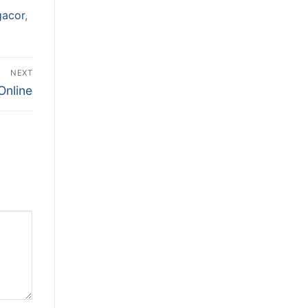
gacor
,
NEXT
Online