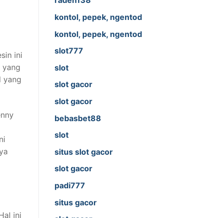
raden138
kontol, pepek, ngentod
kontol, pepek, ngentod
slot777
in ini
a yang
slot
l yang
slot gacor
slot gacor
enny
bebasbet88
slot
ni
aya
situs slot gacor
slot gacor
padi777
situs gacor
al ini