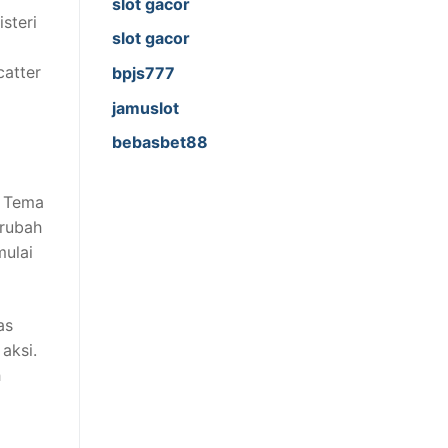
slot gacor
steri
slot gacor
catter
bpjs777
jamuslot
bebasbet88
. Tema
erubah
mulai
as
aksi.
h