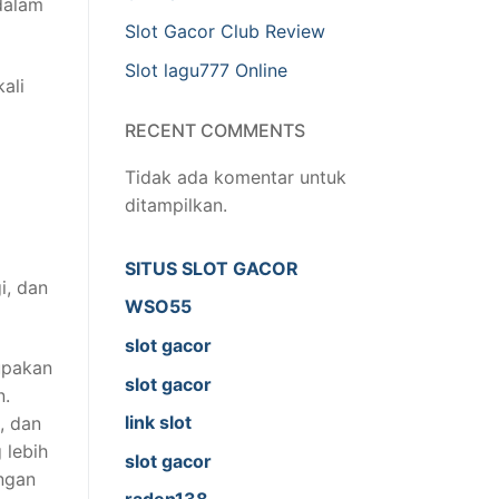
dalam
Slot Gacor Club Review
Slot lagu777 Online
ali
RECENT COMMENTS
Tidak ada komentar untuk
ditampilkan.
SITUS SLOT GACOR
i, dan
WSO55
slot gacor
upakan
slot gacor
n.
link slot
, dan
 lebih
slot gacor
ngan