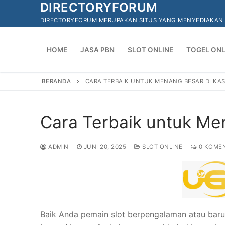
DIRECTORYFORUM
Lompat
ke
DIRECTORYFORUM MERUPAKAN SITUS YANG MENYEDIAKAN SU
konten
HOME
JASA PBN
SLOT ONLINE
TOGEL ONL
BERANDA
CARA TERBAIK UNTUK MENANG BESAR DI KAS
Cara Terbaik untuk Me
ADMIN
JUNI 20, 2025
SLOT ONLINE
0 KOME
Baik Anda pemain slot berpengalaman atau bar