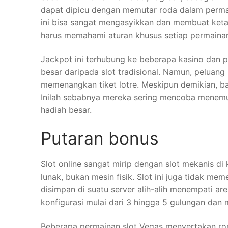
dapat dipicu dengan memutar roda dalam permai
ini bisa sangat mengasyikkan dan membuat ketag
harus memahami aturan khusus setiap permainan
Jackpot ini terhubung ke beberapa kasino dan p
besar daripada slot tradisional. Namun, peluang
memenangkan tiket lotre. Meskipun demikian, b
Inilah sebabnya mereka sering mencoba menem
hadiah besar.
Putaran bonus
Slot online sangat mirip dengan slot mekanis di 
lunak, bukan mesin fisik. Slot ini juga tidak me
disimpan di suatu server alih-alih menempati area
konfigurasi mulai dari 3 hingga 5 gulungan dan
Beberapa permainan slot Vegas menyertakan ro