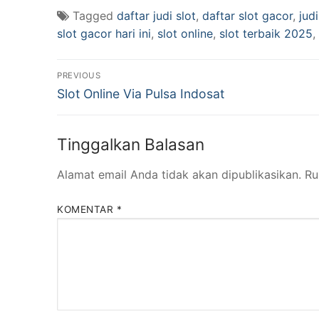
Tagged
daftar judi slot
,
daftar slot gacor
,
judi
slot gacor hari ini
,
slot online
,
slot terbaik 2025
,
Navigasi
PREVIOUS
Previous
pos
Slot Online Via Pulsa Indosat
post:
Tinggalkan Balasan
Alamat email Anda tidak akan dipublikasikan.
Ru
KOMENTAR
*