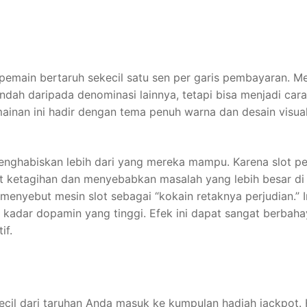
main bertaruh sekecil satu sen per garis pembayaran. Mes
ndah daripada denominasi lainnya, tetapi bisa menjadi car
mainan ini hadir dengan tema penuh warna dan desain visua
menghabiskan lebih dari yang mereka mampu. Karena slot p
t ketagihan dan menyebabkan masalah yang lebih besar di
menyebut mesin slot sebagai “kokain retaknya perjudian.” I
 kadar dopamin yang tinggi. Efek ini dapat sangat berbah
if.
cil dari taruhan Anda masuk ke kumpulan hadiah jackpot. H