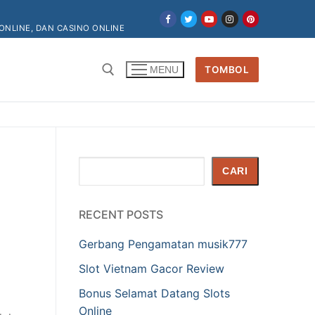
ONLINE, DAN CASINO ONLINE
TOMBOL
MENU
Cari
CARI
RECENT POSTS
Gerbang Pengamatan musik777
Slot Vietnam Gacor Review
Bonus Selamat Datang Slots
Online