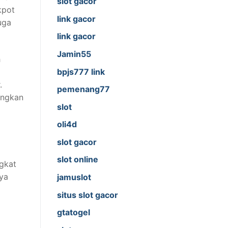
slot gacor
kpot
link gacor
uga
link gacor
Jamin55
h
bpjs777 link
.
pemenang77
angkan
slot
oli4d
slot gacor
slot online
ngkat
nya
jamuslot
situs slot gacor
gtatogel