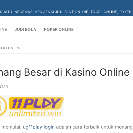
ATU INFORMASI MENGENAI JUDI SLOT ONLINE, TOGEL ONLINE, POKER 
INE
JUDI BOLA
POKER ONLINE
INO ONLINE
Cari:
nang Besar di Kasino Online
NTAR
u memulai,
ug11play login
adalah cara terbaik untuk menang