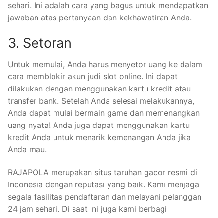
sehari. Ini adalah cara yang bagus untuk mendapatkan
jawaban atas pertanyaan dan kekhawatiran Anda.
3. Setoran
Untuk memulai, Anda harus menyetor uang ke dalam
cara memblokir akun judi slot online. Ini dapat
dilakukan dengan menggunakan kartu kredit atau
transfer bank. Setelah Anda selesai melakukannya,
Anda dapat mulai bermain game dan memenangkan
uang nyata! Anda juga dapat menggunakan kartu
kredit Anda untuk menarik kemenangan Anda jika
Anda mau.
RAJAPOLA merupakan situs taruhan gacor resmi di
Indonesia dengan reputasi yang baik. Kami menjaga
segala fasilitas pendaftaran dan melayani pelanggan
24 jam sehari. Di saat ini juga kami berbagi