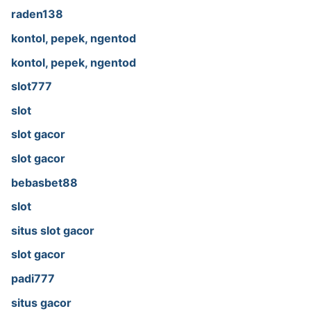
raden138
kontol, pepek, ngentod
kontol, pepek, ngentod
slot777
slot
slot gacor
slot gacor
bebasbet88
slot
situs slot gacor
slot gacor
padi777
situs gacor