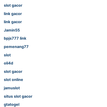
slot gacor
link gacor
link gacor
Jamin55
bpjs777 link
pemenang77
slot
oli4d
slot gacor
slot online
jamuslot
situs slot gacor
gtatogel