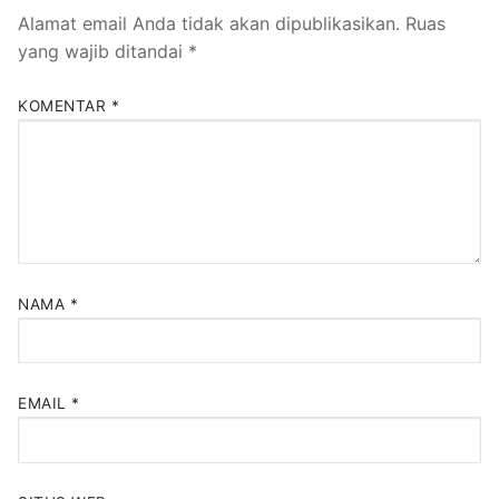
Alamat email Anda tidak akan dipublikasikan.
Ruas
yang wajib ditandai
*
KOMENTAR
*
NAMA
*
EMAIL
*