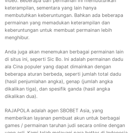
video. Beberapa dari permainan ini membutuhkan
keterampilan, sementara yang lain hanya
membutuhkan keberuntungan. Bahkan ada beberapa
permainan yang memadukan keterampilan dan
keberuntungan untuk membuat permainan lebih
menghibur.
Anda juga akan menemukan berbagai permainan lain
di situs ini, seperti Sic Bo. Ini adalah permainan dadu
ala Cina populer yang dapat dimainkan dengan
beberapa aturan berbeda, seperti jumlah total dadu
(hasil penjumlahan angka), genap (jumlah angka
dikalikan tiga), dan spesifik ganda (hasil angka
dikalikan dua).
RAJAPOLA adalah agen SBOBET Asia, yang
memberikan layanan pembuat akun untuk berbagai
games / permainan taruhan judi secara online dengan
uang asli. Kami telah melayani para bettor di Indonesia