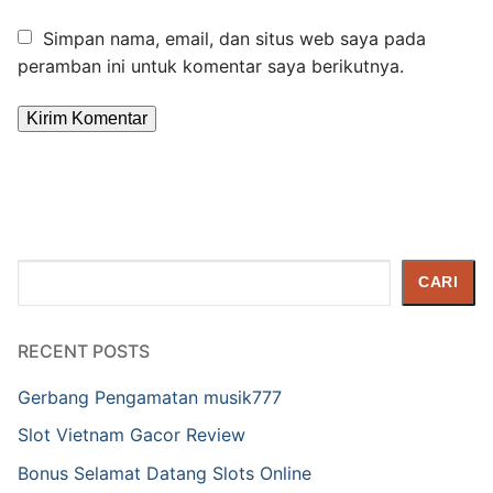
Simpan nama, email, dan situs web saya pada
peramban ini untuk komentar saya berikutnya.
Cari
CARI
RECENT POSTS
Gerbang Pengamatan musik777
Slot Vietnam Gacor Review
Bonus Selamat Datang Slots Online