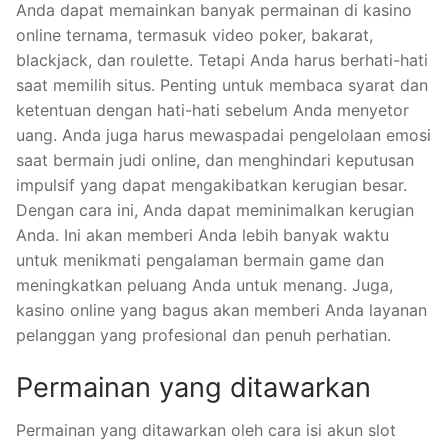
Anda dapat memainkan banyak permainan di kasino
online ternama, termasuk video poker, bakarat,
blackjack, dan roulette. Tetapi Anda harus berhati-hati
saat memilih situs. Penting untuk membaca syarat dan
ketentuan dengan hati-hati sebelum Anda menyetor
uang. Anda juga harus mewaspadai pengelolaan emosi
saat bermain judi online, dan menghindari keputusan
impulsif yang dapat mengakibatkan kerugian besar.
Dengan cara ini, Anda dapat meminimalkan kerugian
Anda. Ini akan memberi Anda lebih banyak waktu
untuk menikmati pengalaman bermain game dan
meningkatkan peluang Anda untuk menang. Juga,
kasino online yang bagus akan memberi Anda layanan
pelanggan yang profesional dan penuh perhatian.
Permainan yang ditawarkan
Permainan yang ditawarkan oleh cara isi akun slot