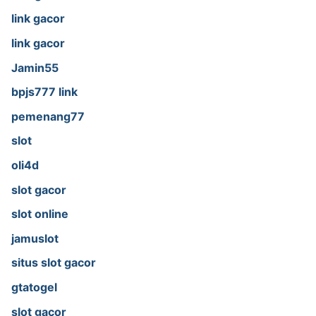
link gacor
link gacor
Jamin55
bpjs777 link
pemenang77
slot
oli4d
slot gacor
slot online
jamuslot
situs slot gacor
gtatogel
slot gacor