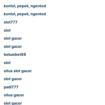
kontol, pepek, ngentod
kontol, pepek, ngentod
slot777
slot
slot gacor
slot gacor
bebasbet88
slot
situs slot gacor
slot gacor
padi777
situs gacor
slot gacor