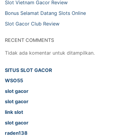
Slot Vietnam Gacor Review
Bonus Selamat Datang Slots Online
Slot Gacor Club Review
RECENT COMMENTS
Tidak ada komentar untuk ditampilkan.
SITUS SLOT GACOR
WSO55
slot gacor
slot gacor
link slot
slot gacor
raden138