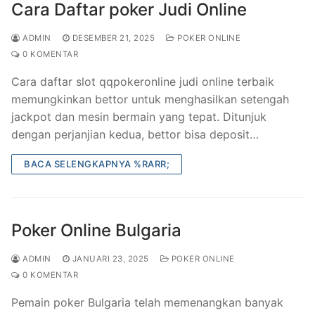
Cara Daftar poker Judi Online
ADMIN
DESEMBER 21, 2025
POKER ONLINE
0 KOMENTAR
Cara daftar slot qqpokeronline judi online terbaik
memungkinkan bettor untuk menghasilkan setengah
jackpot dan mesin bermain yang tepat. Ditunjuk
dengan perjanjian kedua, bettor bisa deposit…
BACA SELENGKAPNYA %RARR;
Poker Online Bulgaria
ADMIN
JANUARI 23, 2025
POKER ONLINE
0 KOMENTAR
Pemain poker Bulgaria telah memenangkan banyak