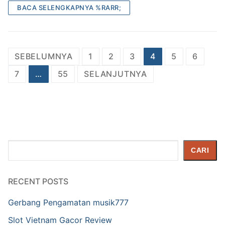
BACA SELENGKAPNYA %RARR;
Paginasi
SEBELUMNYA
1
2
3
4
5
6
pos
7
…
55
SELANJUTNYA
Cari
CARI
RECENT POSTS
Gerbang Pengamatan musik777
Slot Vietnam Gacor Review