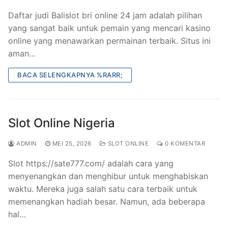
Daftar judi Balislot bri online 24 jam adalah pilihan
yang sangat baik untuk pemain yang mencari kasino
online yang menawarkan permainan terbaik. Situs ini
aman…
BACA SELENGKAPNYA %RARR;
Slot Online Nigeria
ADMIN
MEI 25, 2026
SLOT ONLINE
0 KOMENTAR
Slot https://sate777.com/ adalah cara yang
menyenangkan dan menghibur untuk menghabiskan
waktu. Mereka juga salah satu cara terbaik untuk
memenangkan hadiah besar. Namun, ada beberapa
hal…