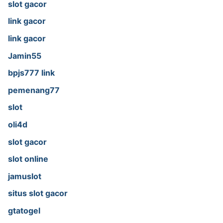
slot gacor
link gacor
link gacor
Jamin55
bpjs777 link
pemenang77
slot
oli4d
slot gacor
slot online
jamuslot
situs slot gacor
gtatogel