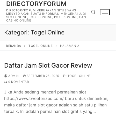
DIRECTORYFORUM
Lompat
ke
DIRECTORYFORUM MERUPAKAN SITUS YANG
MENYEDIAKAN SUATU INFORMASI MENGENAI JUDI
konten
SLOT ONLINE, TOGEL ONLINE, POKER ONLINE, DAN
CASINO ONLINE
Kategori:
Togel Online
Cari:
BERANDA
TOGEL ONLINE
HALAMAN 2
Daftar Jam Slot Gacor Review
ADMIN
SEPTEMBER 25, 2025
TOGEL ONLINE
0 KOMENTAR
Jika Anda sedang mencari permainan slot
https://www.tweeterized.com/ baru untuk dimainkan,
maka daftar jam slot gacor adalah salah satu pilihan
terbaik. Ini adalah permainan slot gratis yang…