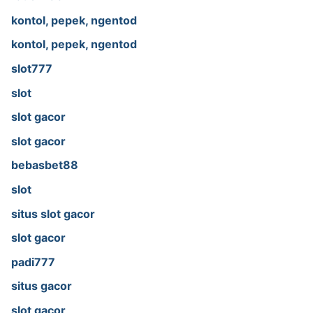
kontol, pepek, ngentod
kontol, pepek, ngentod
slot777
slot
slot gacor
slot gacor
bebasbet88
slot
situs slot gacor
slot gacor
padi777
situs gacor
slot gacor