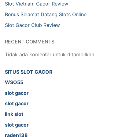
Slot Vietnam Gacor Review
Bonus Selamat Datang Slots Online
Slot Gacor Club Review
RECENT COMMENTS
Tidak ada komentar untuk ditampilkan.
SITUS SLOT GACOR
WSO55
slot gacor
slot gacor
link slot
slot gacor
raden138